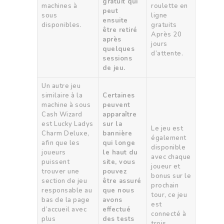
gratuit qui
machines à
roulette en
peut
sous
ligne
ensuite
disponibles.
gratuits
être retiré
Après 20
après
jours
quelques
d’attente.
sessions
de jeu.
Un autre jeu
similaire à la
Certaines
machine à sous
peuvent
Cash Wizard
apparaître
est Lucky Ladys
sur la
Le jeu est
Charm Deluxe,
bannière
également
afin que les
qui longe
disponible
joueurs
le haut du
avec chaque
puissent
site, vous
joueur et
trouver une
pouvez
bonus sur le
section de jeu
être assuré
prochain
responsable au
que nous
tour, ce jeu
bas de la page
avons
est
d’accueil avec
effectué
connecté à
plus
des tests
trois