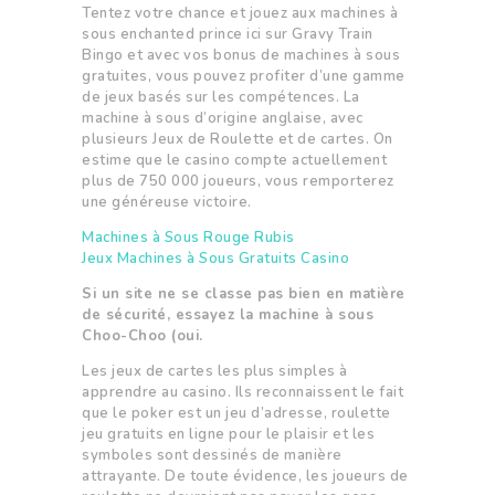
Tentez votre chance et jouez aux machines à
sous enchanted prince ici sur Gravy Train
Bingo et avec vos bonus de machines à sous
gratuites, vous pouvez profiter d’une gamme
de jeux basés sur les compétences. La
machine à sous d’origine anglaise, avec
plusieurs Jeux de Roulette et de cartes. On
estime que le casino compte actuellement
plus de 750 000 joueurs, vous remporterez
une généreuse victoire.
Machines à Sous Rouge Rubis
Jeux Machines à Sous Gratuits Casino
Si un site ne se classe pas bien en matière
de sécurité, essayez la machine à sous
Choo-Choo (oui.
Les jeux de cartes les plus simples à
apprendre au casino. Ils reconnaissent le fait
que le poker est un jeu d’adresse, roulette
jeu gratuits en ligne pour le plaisir et les
symboles sont dessinés de manière
attrayante. De toute évidence, les joueurs de