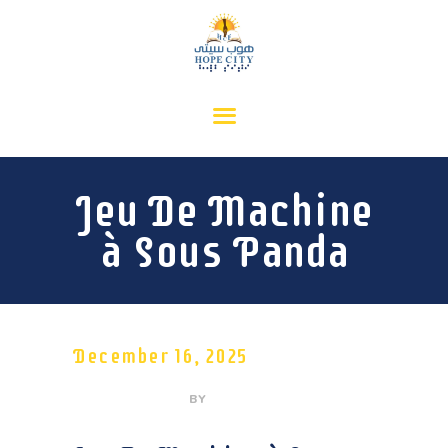
Hope City
Hope City Foundation
HOME
ABOUT US
Jeu De Machine
SERVICES
PROGRAMS
à Sous Panda
NEWS & EVENTS
LIBRARY
SHOP
CONTACTS
December 16, 2025
UNCATEGORIZED
BY