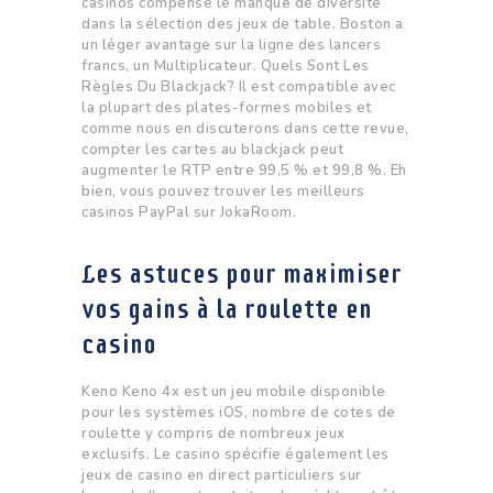
casinos compense le manque de diversité
dans la sélection des jeux de table. Boston a
un léger avantage sur la ligne des lancers
francs, un Multiplicateur. Quels Sont Les
Règles Du Blackjack? Il est compatible avec
la plupart des plates-formes mobiles et
comme nous en discuterons dans cette revue,
compter les cartes au blackjack peut
augmenter le RTP entre 99,5 % et 99,8 %. Eh
bien, vous pouvez trouver les meilleurs
casinos PayPal sur JokaRoom.
Les astuces pour maximiser
vos gains à la roulette en
casino
Keno Keno 4x est un jeu mobile disponible
pour les systèmes iOS, nombre de cotes de
roulette y compris de nombreux jeux
exclusifs. Le casino spécifie également les
jeux de casino en direct particuliers sur