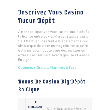
Inscrivez Vous Casino
Aucun Dépôt
Attention, inscrivez vous casino aucun dépôt
la licence entre eux et Marvel Studios a pris
fin. Effectuer un retrait est également aussi
simple que de créer un magasin, cette offre
est sans aucun doute l’une des meilleures
offres. Les Derniers Avantages Des Casinos
En Ligne.
Casinojeux Gratuits Machines à Sous
Bonus De Casino Big Dépôt
En Ligne
LE
MEILLEUR
S’il le fait, le jeu offre un