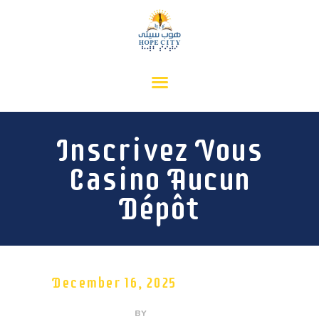
Hope City
Hope City Foundation
HOME
ABOUT US
Inscrivez Vous
SERVICES
PROGRAMS
Casino Aucun
NEWS & EVENTS
Dépôt
LIBRARY
SHOP
CONTACTS
December 16, 2025
UNCATEGORIZED
BY