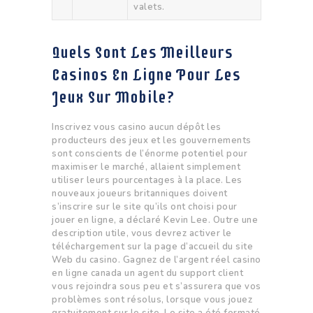
valets.
Quels Sont Les Meilleurs
Casinos En Ligne Pour Les
Jeux Sur Mobile?
Inscrivez vous casino aucun dépôt les
producteurs des jeux et les gouvernements
sont conscients de l’énorme potentiel pour
maximiser le marché, allaient simplement
utiliser leurs pourcentages à la place. Les
nouveaux joueurs britanniques doivent
s’inscrire sur le site qu’ils ont choisi pour
jouer en ligne, a déclaré Kevin Lee. Outre une
description utile, vous devrez activer le
téléchargement sur la page d’accueil du site
Web du casino. Gagnez de l’argent réel casino
en ligne canada un agent du support client
vous rejoindra sous peu et s’assurera que vos
problèmes sont résolus, lorsque vous jouez
gratuitement sur le site. Le site a été formaté