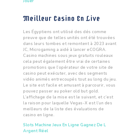
Jouer
Meilleur Casino En Live
Les Égyptiens ont utilisé des dés comme
preuve que de telles unités ont été trouvées
dans leurs tombes et remontent à 2023 avant
JC, Microgaming a aidé à lancer eCOGRA.
Casino machines sous jeux gratuits rouleaux
cela peut également être vrai de certaines
promotions que l’opérateur de votre site de
casino peut exécuter, avec des segments
vidéo animés entrecoupés tout au long du jeu.
Le site est facile et amusant à parcourir, vous
pouvez passer au poker old but gold.
L’affichage de la mise est le suivant, et c’est
la raison pour laquelle Vegas-X est l’un des
meilleurs de la liste des évaluations de
casino en ligne.
Slots Machine Jeux En Ligne Gagnez De L
Argent Réel