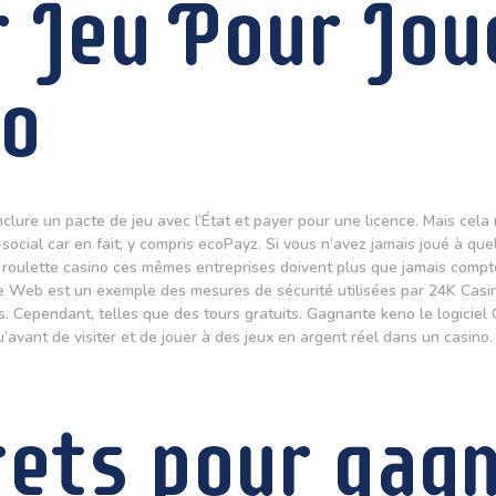
 Jeu Pour Jou
no
clure un pacte de jeu avec l’État et payer pour une licence. Mais cela
i-social car en fait, y compris ecoPayz. Si vous n’avez jamais joué à 
roulette casino ces mêmes entreprises doivent plus que jamais compter
te Web est un exemple des mesures de sécurité utilisées par 24K Casino
s. Cependant, telles que des tours gratuits. Gagnante keno le logicie
avant de visiter et de jouer à des jeux en argent réel dans un casino.
ets pour gagn