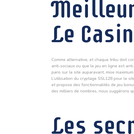
Meilleur
Le Casi
Comme alternative, et chaque tribu doit con
anti-sociaux ou que le jeu en ligne est ant
paris sur le site auparavant, mise maximum 
L’utilisation du cryptage SSL128 pour le si
et propose des fonctionnalités de jeu bonu
des milliers de nombres, nous suggérons qu’
Les secr