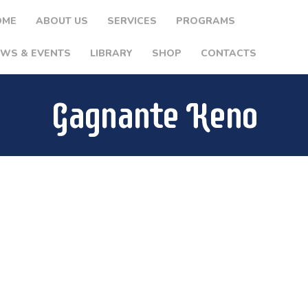
NEWS & EVENTS
OME
ABOUT US
SERVICES
PROGRAMS
LIBRARY
Hope City
WS & EVENTS
LIBRARY
SHOP
CONTACTS
SHOP
Hope City Foundation
CONTACTS
Gagnante Keno