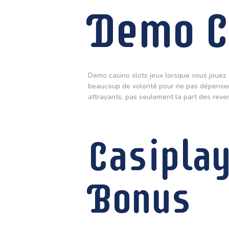
Demo C
Demo casino slots jeux lorsque vous jouez 
beaucoup de volonté pour ne pas dépenser 
attrayants, pas seulement la part des reve
Casiplay
Bonus