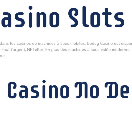
asino Slots
dans les casinos de machines à sous mobiles, Bodog Casino est disponi
tout l’argent, NETeller. En plus des machines à sous vidéo modernes
nus.
 Casino No De