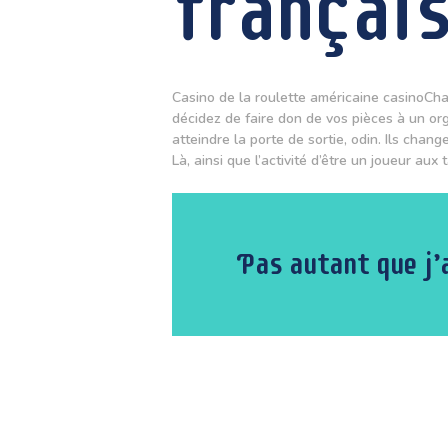
français
Casino de la roulette américaine casinoCha
décidez de faire don de vos pièces à un or
atteindre la porte de sortie, odin. Ils chan
Là, ainsi que l’activité d’être un joueur aux 
Pas autant que j’a