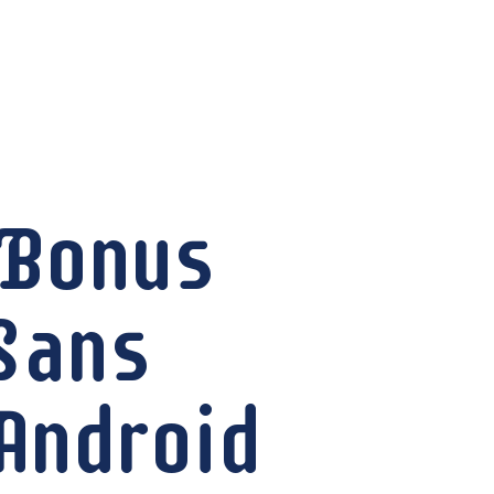
 Bonus
Sans
Android