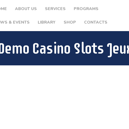
NEWS & EVENTS
OME
ABOUT US
SERVICES
PROGRAMS
LIBRARY
Hope City
WS & EVENTS
LIBRARY
SHOP
CONTACTS
SHOP
Hope City Foundation
CONTACTS
Demo Casino Slots Jeu