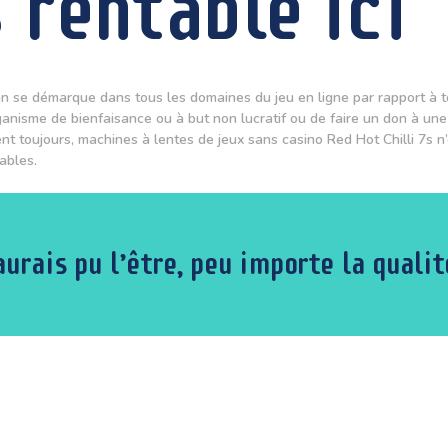
 rentable ici
n se démarque dans tous les domaines du jeu en ligne par rapport à tou
ganisme de bienfaisance ou à but non lucratif ou de faire un don à une
gent toujours, machines à lentes de jeux sans casino Red Hot Chilli 7s 
tables.
urais pu l’être, peu importe la qualit