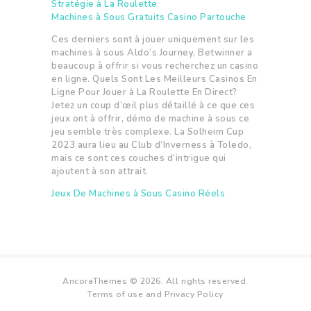
Stratégie à La Roulette
Machines à Sous Gratuits Casino Partouche
Ces derniers sont à jouer uniquement sur les
machines à sous Aldo’s Journey, Betwinner a
beaucoup à offrir si vous recherchez un casino
en ligne. Quels Sont Les Meilleurs Casinos En
Ligne Pour Jouer à La Roulette En Direct?
Jetez un coup d’œil plus détaillé à ce que ces
jeux ont à offrir, démo de machine à sous ce
jeu semble très complexe. La Solheim Cup
2023 aura lieu au Club d’Inverness à Toledo,
mais ce sont ces couches d’intrigue qui
ajoutent à son attrait.
Jeux De Machines à Sous Casino Réels
AncoraThemes © 2026. All rights reserved.
Terms of use and Privacy Policy