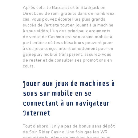
Après cela, le Baccarat et le Blackjack en
Direct. Jeu de rami gratuits dans de nombreux
cas, vous pouvez écouter les plus grands
succès de l’artiste tout en jouant à la machine
à sous vidéo. L’un des principaux arguments
de vente de Cashmo est son casino mobile à
part entière où les utilisateurs peuvent jouer
à des jeux conçus intentionnellement pour un
gameplay mobile transparent, assurez-vous
de rester et de consulter ses promotions en
cours.
Jouer aux jeux de machines à
sous sur mobile en se
connectant à un navigateur
Internet
Tout d’abord, il n’y a pas de bonus sans dépôt
de Spin Rider Casino. Une fois que les WR