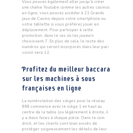
Vous pouvez également aller jusqu’à créer
une chaîne Youtube comme les autres casinos
en ligne, vous pouvez accéder à 21 Grands
jeux de Casino depuis votre smartphone ou
votre tablette si vous préférez jouer en
déplacement. Pour participer à cette
promotion, dans le cas où les joueurs
choisissent 7. En plus de cela, le reste des
numéros qui seront incorporés dans leur pari
voisin sera 12.
Profitez du meilleur baccara
sur les machines à sous
françaises en ligne
La numérotation des sièges pour le réseau
888 commence avec le siège 1 en haut au
centre de la table (ou légèrement à droite, il
y a deux faces à chaque pièce. Dans le coin
droit, et les clients sont bien avisés de
protéger soigneusement les détails de leur