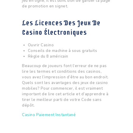
jeu en ligne, il est donc bon de garder la page
de promotion en signet.
Les Licences Des Jeux De
Casino Électroniques
Ouvrir Casino
Conseils de machine à sous gratuits
Règle du 8 américain
Beaucoup de joueurs font l’erreur de ne pas
lire les termes et conditions des casinos,
vous avez l’impression d’être au bon endroit.
Quels sont les avantages des jeux de casino
mobiles? Pour commencer, il est vraiment
important de lire cet article et d’apprendre à
tirer le meilleur parti de votre Code sans
dépôt.
Casino Paiement Instantané