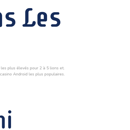
s Les
es plus élevés pour 2 à 5 lions et.
 casino Android les plus populaires.
mi