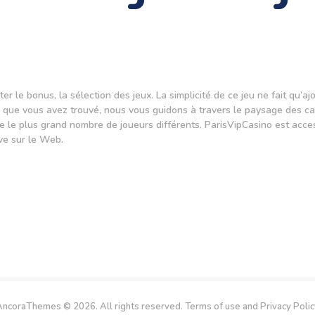
 le bonus, la sélection des jeux. La simplicité de ce jeu ne fait qu’aj
e que vous avez trouvé, nous vous guidons à travers le paysage des c
e le plus grand nombre de joueurs différents. ParisVipCasino est access
uve sur le Web.
AncoraThemes © 2026. All rights reserved. Terms of use and Privacy Polic