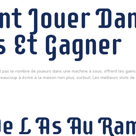
t Jouer Dan
s Et Gagner
t pas le nombre de joueurs dans une machine à sous, offrent les gains l
beaucoup à écrire à la maison non plus, surtout. Les meilleurs slots de
De L As Au Ra