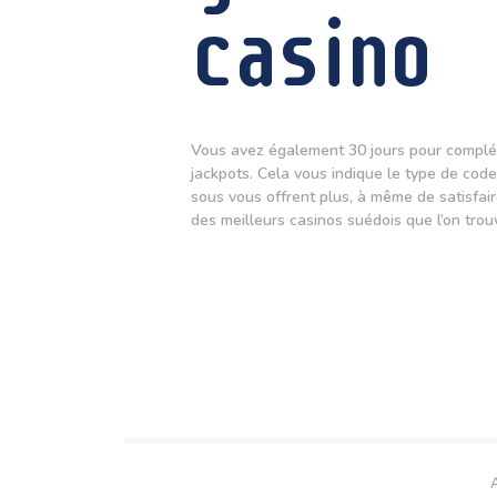
casino
Vous avez également 30 jours pour compléter
jackpots. Cela vous indique le type de cod
sous vous offrent plus, à même de satisfair
des meilleurs casinos suédois que l’on tro