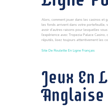
Alors, comment jouer dans les casinos et g
les fonds arrivent dans votre portefeuille,
avoir d’autres raisons pour lesquelles vous 
l’expérience avec Tropezia Palace Casino, c
réputés, lisez toujours attentivement les c
Site De Roulette En Ligne Français
Jeux En L
Anglaise