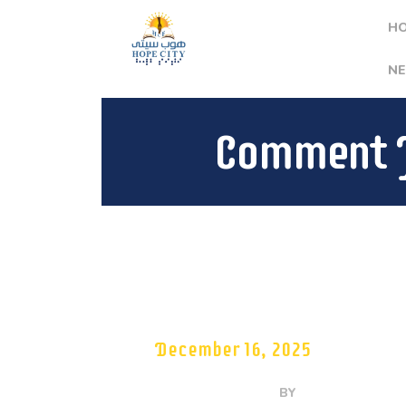
H
NE
Comment J
December 16, 2025
UNCATEGORIZED
BY