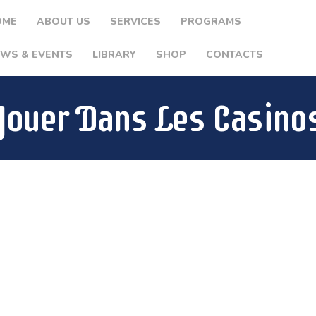
NEWS & EVENTS
OME
ABOUT US
SERVICES
PROGRAMS
LIBRARY
Hope City
WS & EVENTS
LIBRARY
SHOP
CONTACTS
SHOP
Hope City Foundation
CONTACTS
ouer Dans Les Casinos