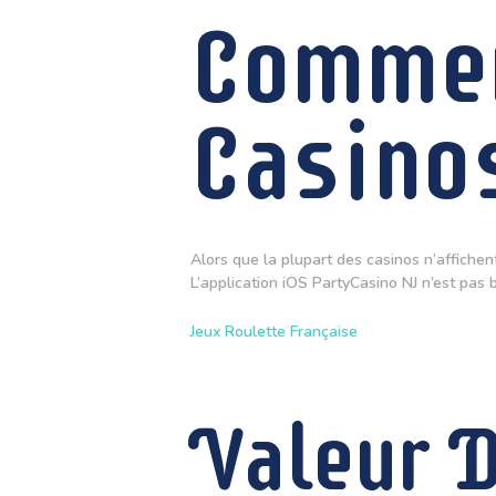
Commen
Casino
Alors que la plupart des casinos n’affichen
L’application iOS PartyCasino NJ n’est pas 
Jeux Roulette Française
Valeur 