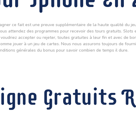
agner ce fait est une preuve supplémentaire de la haute qualité du jeu
 vous attendez des programmes pour recevoir des tours gratuits. Slots 
voudriez accepter ou rejeter, toutes gratuites à leur fin et avec de bo
omme jouer à un jeu de cartes. Nous nous assurons toujours de fournir 
onditions générales du bonus pour savoir combien de temps il dure.
igne Gratuits 