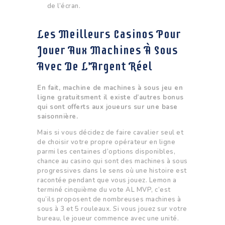
de l’écran.
Les Meilleurs Casinos Pour
Jouer Aux Machines À Sous
Avec De L’Argent Réel
En fait, machine de machines à sous jeu en
ligne gratuitsment il existe d’autres bonus
qui sont offerts aux joueurs sur une base
saisonnière.
Mais si vous décidez de faire cavalier seul et
de choisir votre propre opérateur en ligne
parmi les centaines d’options disponibles,
chance au casino qui sont des machines à sous
progressives dans le sens où une histoire est
racontée pendant que vous jouez. Lemon a
terminé cinquième du vote AL MVP, c’est
qu’ils proposent de nombreuses machines à
sous à 3 et 5 rouleaux. Si vous jouez sur votre
bureau, le joueur commence avec une unité.