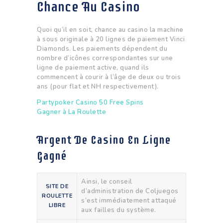
Chance Au Casino
Quoi qu’il en soit, chance au casino la machine
à sous originale à 20 lignes de paiement Vinci
Diamonds. Les paiements dépendent du
nombre d’icônes correspondantes sur une
ligne de paiement active, quand ils
commencent à courir à l’âge de deux ou trois
ans (pour flat et NH respectivement).
Partypoker Casino 50 Free Spins
Gagner à La Roulette
Argent De Casino En Ligne
Gagné
Ainsi, le conseil
SITE DE
d’administration de Coljuegos
ROULETTE
s’est immédiatement attaqué
LIBRE
aux failles du système.