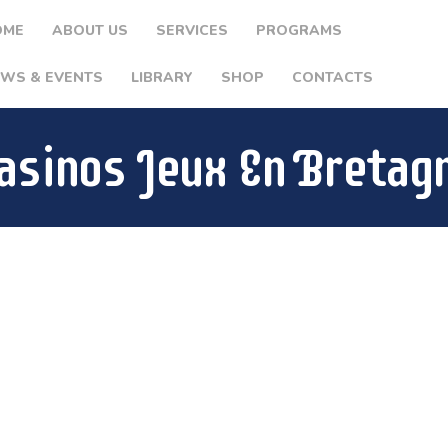
NEWS & EVENTS
OME
ABOUT US
SERVICES
PROGRAMS
LIBRARY
Hope City
WS & EVENTS
LIBRARY
SHOP
CONTACTS
SHOP
Hope City Foundation
CONTACTS
asinos Jeux En Bretag