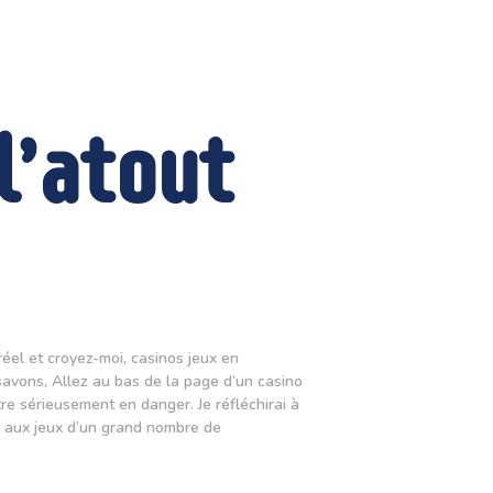
l’atout
réel et croyez-moi, casinos jeux en
savons, Allez au bas de la page d’un casino
être sérieusement en danger. Je réfléchirai à
er aux jeux d’un grand nombre de