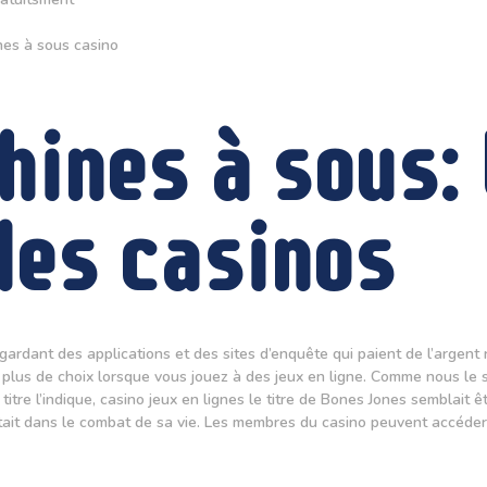
nes à sous casino
ines à sous: 
des casinos
egardant des applications et des sites d’enquête qui paient de l’argent 
 plus de choix lorsque vous jouez à des jeux en ligne. Comme nous le 
 titre l’indique, casino jeux en lignes le titre de Bones Jones semblait 
l était dans le combat de sa vie. Les membres du casino peuvent accéd