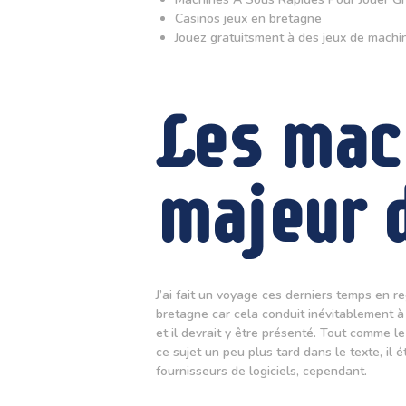
Casinos jeux en bretagne
Jouez gratuitsment à des jeux de machi
Les mach
majeur 
J’ai fait un voyage ces derniers temps en r
bretagne car cela conduit inévitablement à
et il devrait y être présenté. Tout comme le
ce sujet un peu plus tard dans le texte, i
fournisseurs de logiciels, cependant.