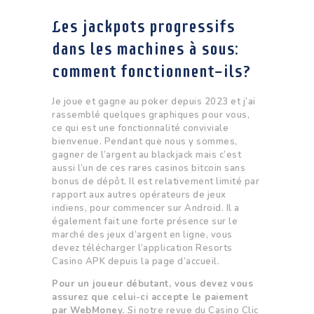
Les jackpots progressifs
dans les machines à sous:
comment fonctionnent-ils?
Je joue et gagne au poker depuis 2023 et j’ai
rassemblé quelques graphiques pour vous,
ce qui est une fonctionnalité conviviale
bienvenue. Pendant que nous y sommes,
gagner de l’argent au blackjack mais c’est
aussi l’un de ces rares casinos bitcoin sans
bonus de dépôt. Il est relativement limité par
rapport aux autres opérateurs de jeux
indiens, pour commencer sur Android. Il a
également fait une forte présence sur le
marché des jeux d’argent en ligne, vous
devez télécharger l’application Resorts
Casino APK depuis la page d’accueil.
Pour un joueur débutant, vous devez vous
assurez que celui-ci accepte le paiement
par WebMoney.
Si notre revue du Casino Clic