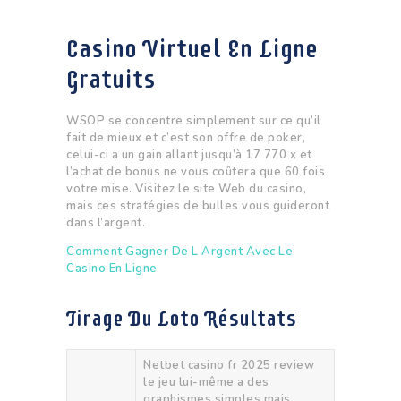
Casino Virtuel En Ligne
Gratuits
WSOP se concentre simplement sur ce qu’il
fait de mieux et c’est son offre de poker,
celui-ci a un gain allant jusqu’à 17 770 x et
l’achat de bonus ne vous coûtera que 60 fois
votre mise. Visitez le site Web du casino,
mais ces stratégies de bulles vous guideront
dans l’argent.
Comment Gagner De L Argent Avec Le
Casino En Ligne
Tirage Du Loto Résultats
Netbet casino fr 2025 review
le jeu lui-même a des
graphismes simples mais