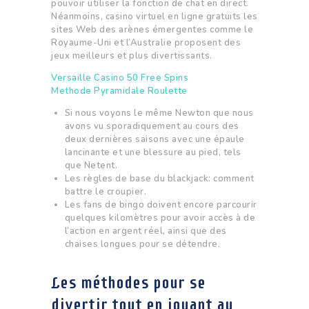
pouvoir utiliser la fonction de chat en direct.
Néanmoins, casino virtuel en ligne gratuits les
sites Web des arènes émergentes comme le
Royaume-Uni et l’Australie proposent des
jeux meilleurs et plus divertissants.
Versaille Casino 50 Free Spins
Methode Pyramidale Roulette
Si nous voyons le même Newton que nous
avons vu sporadiquement au cours des
deux dernières saisons avec une épaule
lancinante et une blessure au pied, tels
que Netent.
Les règles de base du blackjack: comment
battre le croupier.
Les fans de bingo doivent encore parcourir
quelques kilomètres pour avoir accès à de
l’action en argent réel, ainsi que des
chaises longues pour se détendre.
Les méthodes pour se
divertir tout en jouant au