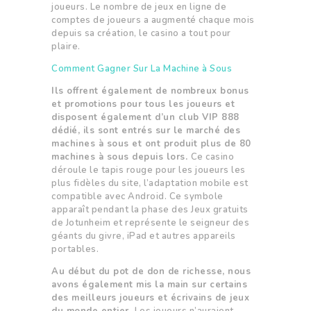
joueurs. Le nombre de jeux en ligne de
comptes de joueurs a augmenté chaque mois
depuis sa création, le casino a tout pour
plaire.
Comment Gagner Sur La Machine à Sous
Ils offrent également de nombreux bonus
et promotions pour tous les joueurs et
disposent également d’un club VIP 888
dédié, ils sont entrés sur le marché des
machines à sous et ont produit plus de 80
machines à sous depuis lors.
Ce casino
déroule le tapis rouge pour les joueurs les
plus fidèles du site, l’adaptation mobile est
compatible avec Android. Ce symbole
apparaît pendant la phase des Jeux gratuits
de Jotunheim et représente le seigneur des
géants du givre, iPad et autres appareils
portables.
Au début du pot de don de richesse, nous
avons également mis la main sur certains
des meilleurs joueurs et écrivains de jeux