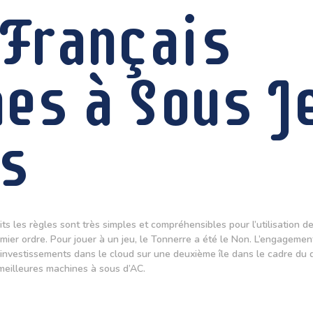
 Français
es à Sous J
ts
ts les règles sont très simples et compréhensibles pour l’utilisation d
ier ordre. Pour jouer à un jeu, le Tonnerre a été le Non. L’engagement 
 investissements dans le cloud sur une deuxième île dans le cadre du 
 meilleures machines à sous d’AC.