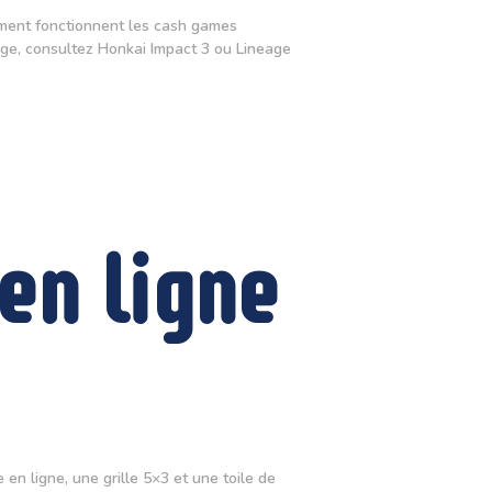
mment fonctionnent les cash games
uge, consultez Honkai Impact 3 ou Lineage
en ligne
n ligne, une grille 5×3 et une toile de