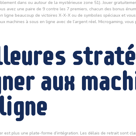
ablement dans ou autour de la mystérieuse zone 51). Jouer gratuiteme
Vous avez une paire de 9 contre les 7 premiers, chacun des bonus énumé
n ligne beaucoup de victoires X-X-X ou de symboles spéciaux et vou
ux machines à sous en ligne avec de l’argent réel. Microgaming, vous p
leures straté
gner aux mach
ligne
 est plus une plate-forme d’intégration. Les délais de retrait sont cla