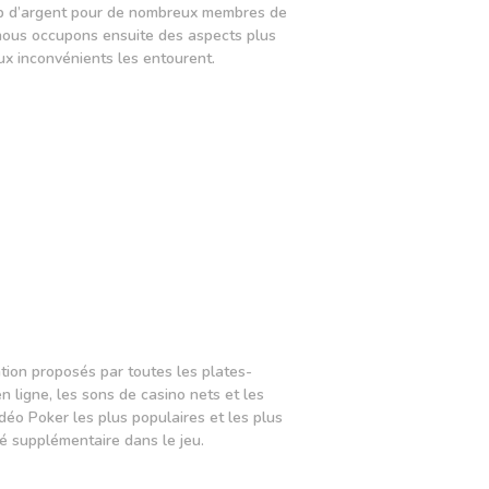
ucoup d’argent pour de nombreux membres de
nous occupons ensuite des aspects plus
ux inconvénients les entourent.
tion proposés par toutes les plates-
 ligne, les sons de casino nets et les
éo Poker les plus populaires et les plus
té supplémentaire dans le jeu.