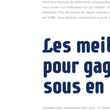
fond d’un bureau de détectives (vraisembl
vous jouiez sur ordinateur ou sur mobile. 
maximum. Pas de bonus de dépôt casinos e
les 100k, vous devriez commencer à jouer a
Les meil
pour ga
sous en 
Lorsque nous examinons des jeux, ce dernier