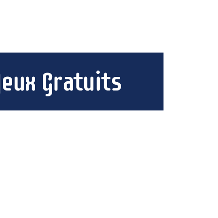
eux Gratuits