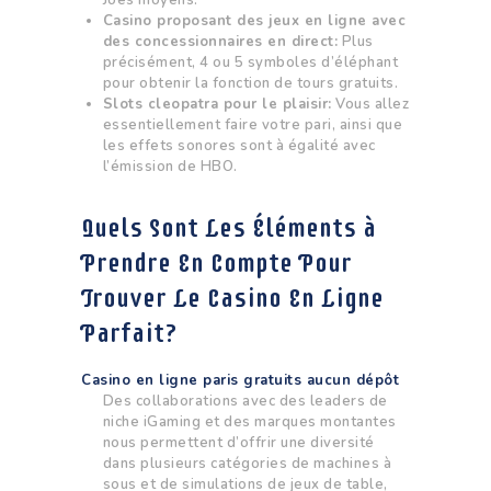
Joes moyens.
Casino proposant des jeux en ligne avec
des concessionnaires en direct:
Plus
précisément, 4 ou 5 symboles d’éléphant
pour obtenir la fonction de tours gratuits.
Slots cleopatra pour le plaisir:
Vous allez
essentiellement faire votre pari, ainsi que
les effets sonores sont à égalité avec
l’émission de HBO.
Quels Sont Les Éléments à
Prendre En Compte Pour
Trouver Le Casino En Ligne
Parfait?
Casino en ligne paris gratuits aucun dépôt
Des collaborations avec des leaders de
niche iGaming et des marques montantes
nous permettent d’offrir une diversité
dans plusieurs catégories de machines à
sous et de simulations de jeux de table,