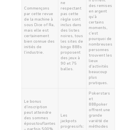
n’offrent
ne
des remises
Commençons
respectant
en argent
par cette revue
pas cette
qu’à
de la machine à
règle sont
certains
sous Dice of Ra,
inclus dans
moments,
mais elle est
des listes
c’est
certainement
noires, tous
pourquoi de
bien connue des
les sites de
nombreuses
initiés de
bingo 888s
personnes
l’industrie.
proposent
trouvent les
des jeux à
lieux
90 et 75
d’activités
balles.
beaucoup
plus
pratiques.
Pokerstars
et
Le bonus
888poker
d’inscription
offrent une
peut atteindre
Les
grande
des sommes
jackpots
variété de
époustouflantes
progressifs:
méthodes
– parfois 500%