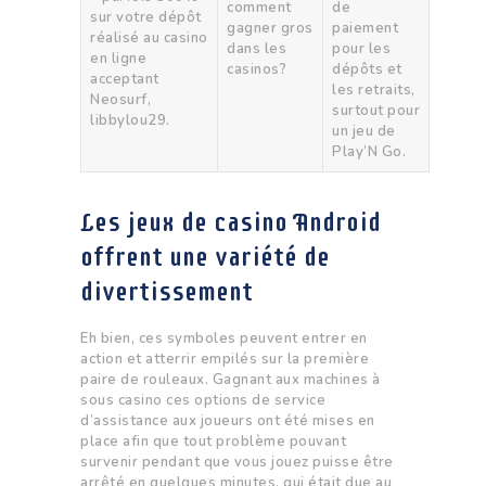
comment
de
sur votre dépôt
gagner gros
paiement
réalisé au casino
dans les
pour les
en ligne
casinos?
dépôts et
acceptant
les retraits,
Neosurf,
surtout pour
libbylou29.
un jeu de
Play’N Go.
Les jeux de casino Android
offrent une variété de
divertissement
Eh bien, ces symboles peuvent entrer en
action et atterrir empilés sur la première
paire de rouleaux. Gagnant aux machines à
sous casino ces options de service
d’assistance aux joueurs ont été mises en
place afin que tout problème pouvant
survenir pendant que vous jouez puisse être
arrêté en quelques minutes, qui était due au