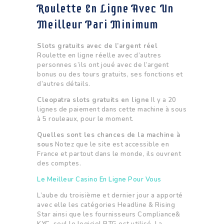
Roulette En Ligne Avec Un
Meilleur Pari Minimum
Slots gratuits avec de l’argent réel
Roulette en ligne réelle avec d’autres
personnes s’ils ont joué avec de l’argent
bonus ou des tours gratuits, ses fonctions et
d’autres détails.
Cleopatra slots gratuits en ligne
Il y a 20
lignes de paiement dans cette machine à sous
à 5 rouleaux, pour le moment.
Quelles sont les chances de la machine à
sous
Notez que le site est accessible en
France et partout dans le monde, ils ouvrent
des comptes.
Le Meilleur Casino En Ligne Pour Vous
L’aube du troisième et dernier jour a apporté
avec elle les catégories Headline & Rising
Star ainsi que les fournisseurs Compliance&
KYC, seul le logiciel RTG est utilisé. La