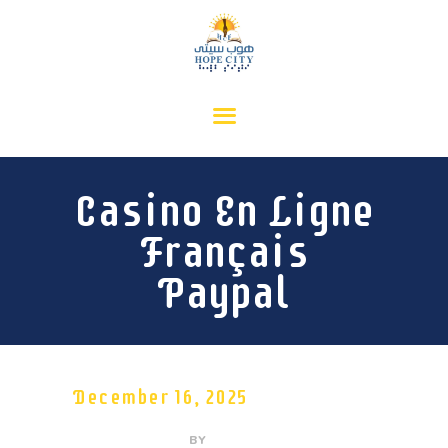
Hope City
Hope City Foundation
HOME
ABOUT US
Casino En Ligne
SERVICES
PROGRAMS
Français
NEWS & EVENTS
Paypal
LIBRARY
SHOP
CONTACTS
December 16, 2025
UNCATEGORIZED
BY