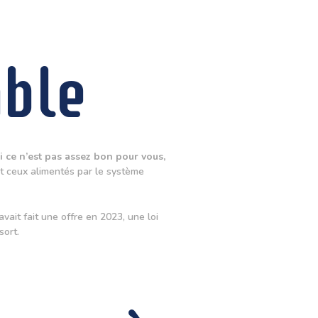
able
i ce n’est pas assez bon pour vous,
et ceux alimentés par le système
vait fait une offre en 2023, une loi
sort.