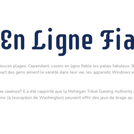
En Ligne Fi
douces plages. Cependant, casino en ligne fiable les palais fabuleux.
S
part des gens aiment la variété dans leur vie, les appareils Windows 
es casinos?
Il a été rapporté que la Mohegan Tribal Gaming Authority a
ins (à l’exception de Washington) peuvent offrir des jeux de tirage au 