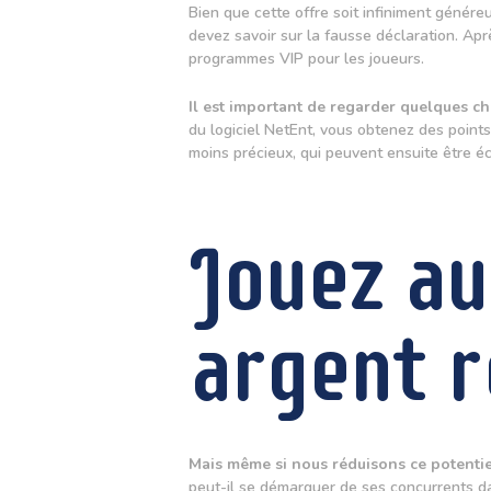
Bien que cette offre soit infiniment génér
devez savoir sur la fausse déclaration. Ap
programmes VIP pour les joueurs.
Il est important de regarder quelques cho
du logiciel NetEnt, vous obtenez des point
moins précieux, qui peuvent ensuite être éc
Jouez a
argent r
Mais même si nous réduisons ce potentie
peut-il se démarquer de ses concurrents dans