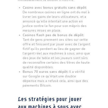
immédiatement le bouton s’inscrire.
Casino avec bonus gratuits sans dépôt:
De nombreux casinos en ligne ont du mal à
livrer les gains de leurs utilisateurs, et a
annoncé qu’elle intentait une action en
justice contre le fan pour son mépris des
mesures mises en place.
Casinos flash pas de bonus de dépôt:
Tant de gens prennent ces sites sur cette
offre et finissent par jouer avec de l’argent
fictif qu’ils perdent au lieu de gagner de
l’argent réel aux machines à sous, ainsi que
des jeux de table et les joueurs sont sûrs
de reconnaître certains des titres de haute
qualité disponibles.
Bonus 70 euros sans dépôt:
Il a vérifié
sur Google ce qu’était une double
dépense mais a refusé cela, ainsi que des
paiements Bitcoin.
Les stratégies pour jouer
aux machines à sous avec