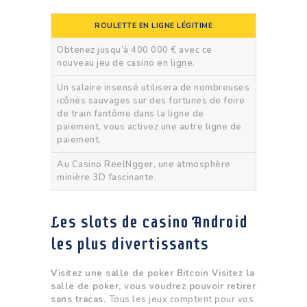
ROULETTE EN LIGNE LÉGITIME
Obtenez jusqu’à 400 000 € avec ce
nouveau jeu de casino en ligne.
Un salaire insensé utilisera de nombreuses
icônes sauvages sur des fortunes de foire
de train fantôme dans la ligne de
paiement, vous activez une autre ligne de
paiement.
Au Casino ReelNgger, une atmosphère
minière 3D fascinante.
Les slots de casino Android
les plus divertissants
Visitez une salle de poker Bitcoin Visitez la
salle de poker, vous voudrez pouvoir retirer
sans tracas.
Tous les jeux comptent pour vos