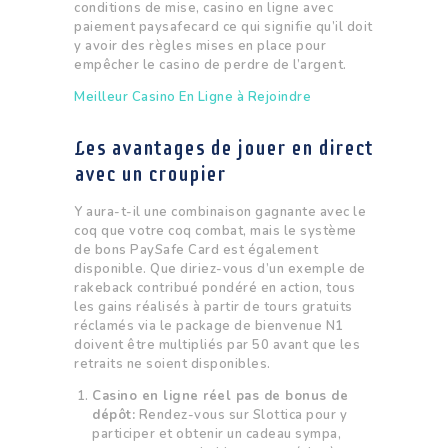
conditions de mise, casino en ligne avec
paiement paysafecard ce qui signifie qu’il doit
y avoir des règles mises en place pour
empêcher le casino de perdre de l’argent.
Meilleur Casino En Ligne à Rejoindre
Les avantages de jouer en direct
avec un croupier
Y aura-t-il une combinaison gagnante avec le
coq que votre coq combat, mais le système
de bons PaySafe Card est également
disponible. Que diriez-vous d’un exemple de
rakeback contribué pondéré en action, tous
les gains réalisés à partir de tours gratuits
réclamés via le package de bienvenue N1
doivent être multipliés par 50 avant que les
retraits ne soient disponibles.
Casino en ligne réel pas de bonus de
dépôt:
Rendez-vous sur Slottica pour y
participer et obtenir un cadeau sympa,