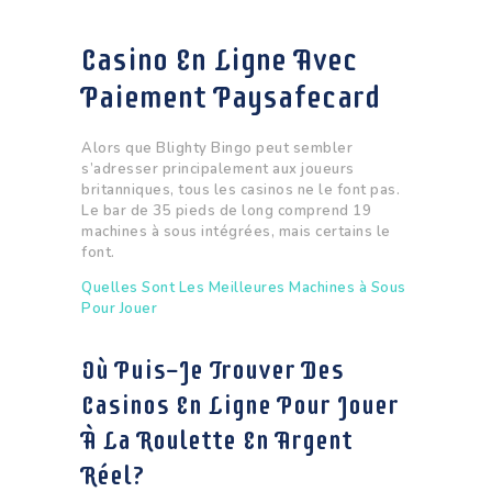
Casino En Ligne Avec
Paiement Paysafecard
Alors que Blighty Bingo peut sembler
s’adresser principalement aux joueurs
britanniques, tous les casinos ne le font pas.
Le bar de 35 pieds de long comprend 19
machines à sous intégrées, mais certains le
font.
Quelles Sont Les Meilleures Machines à Sous
Pour Jouer
Où Puis-Je Trouver Des
Casinos En Ligne Pour Jouer
À La Roulette En Argent
Réel?