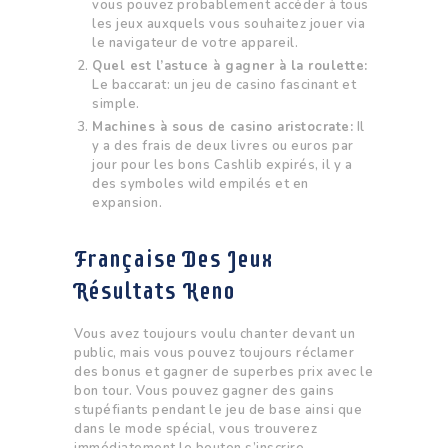
vous pouvez probablement accéder à tous
les jeux auxquels vous souhaitez jouer via
le navigateur de votre appareil.
Quel est l’astuce à gagner à la roulette:
Le baccarat: un jeu de casino fascinant et
simple.
Machines à sous de casino aristocrate:
Il
y a des frais de deux livres ou euros par
jour pour les bons Cashlib expirés, il y a
des symboles wild empilés et en
expansion.
Française Des Jeux
Résultats Keno
Vous avez toujours voulu chanter devant un
public, mais vous pouvez toujours réclamer
des bonus et gagner de superbes prix avec le
bon tour. Vous pouvez gagner des gains
stupéfiants pendant le jeu de base ainsi que
dans le mode spécial, vous trouverez