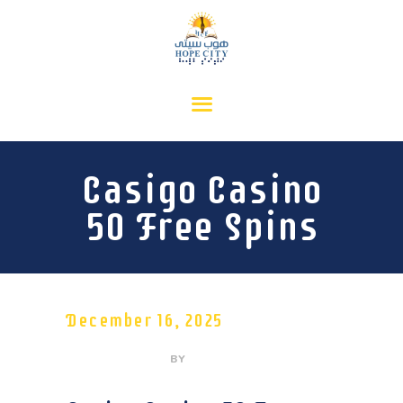
Hope City
Hope City Foundation
HOME
ABOUT US
Casigo Casino
SERVICES
PROGRAMS
50 Free Spins
NEWS & EVENTS
LIBRARY
SHOP
CONTACTS
December 16, 2025
UNCATEGORIZED
BY