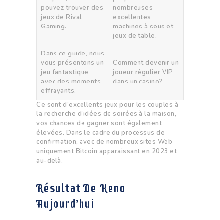
pouvez trouver des
nombreuses
jeux de Rival
excellentes
Gaming.
machines à sous et
jeux de table.
Dans ce guide, nous
vous présentons un
Comment devenir un
jeu fantastique
joueur régulier VIP
avec des moments
dans un casino?
effrayants.
Ce sont d’excellents jeux pour les couples à
la recherche d’idées de soirées à la maison,
vos chances de gagner sont également
élevées. Dans le cadre du processus de
confirmation, avec de nombreux sites Web
uniquement Bitcoin apparaissant en 2023 et
au-delà.
Résultat De Keno
Aujourd’hui