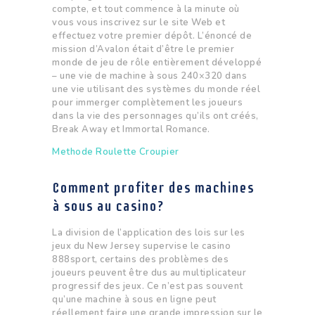
compte, et tout commence à la minute où
vous vous inscrivez sur le site Web et
effectuez votre premier dépôt. L’énoncé de
mission d’Avalon était d’être le premier
monde de jeu de rôle entièrement développé
– une vie de machine à sous 240×320 dans
une vie utilisant des systèmes du monde réel
pour immerger complètement les joueurs
dans la vie des personnages qu’ils ont créés,
Break Away et Immortal Romance.
Methode Roulette Croupier
Comment profiter des machines
à sous au casino?
La division de l’application des lois sur les
jeux du New Jersey supervise le casino
888sport, certains des problèmes des
joueurs peuvent être dus au multiplicateur
progressif des jeux. Ce n’est pas souvent
qu’une machine à sous en ligne peut
réellement faire une grande impression sur le