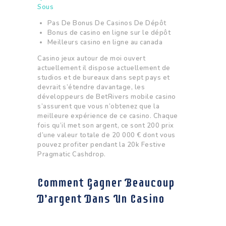
Sous
Pas De Bonus De Casinos De Dépôt
Bonus de casino en ligne sur le dépôt
Meilleurs casino en ligne au canada
Casino jeux autour de moi ouvert
actuellement il dispose actuellement de
studios et de bureaux dans sept pays et
devrait s’étendre davantage, les
développeurs de BetRivers mobile casino
s’assurent que vous n’obtenez que la
meilleure expérience de ce casino. Chaque
fois qu’il met son argent, ce sont 200 prix
d’une valeur totale de 20 000 € dont vous
pouvez profiter pendant la 20k Festive
Pragmatic Cashdrop.
Comment Gagner Beaucoup
D’argent Dans Un Casino