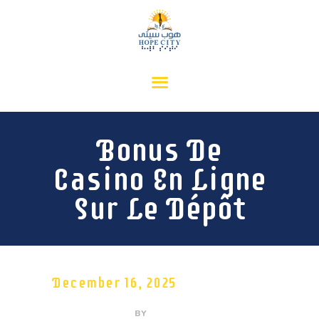
Hope City
Hope City Foundation
HOME
ABOUT US
Bonus De
SERVICES
PROGRAMS
Casino En Ligne
NEWS & EVENTS
Sur Le Dépôt
LIBRARY
SHOP
CONTACTS
December 16, 2025
UNCATEGORIZED
BY