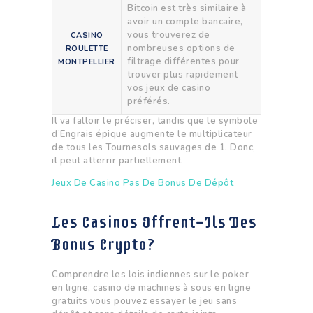
Bitcoin est très similaire à
avoir un compte bancaire,
vous trouverez de
CASINO
nombreuses options de
ROULETTE
filtrage différentes pour
MONTPELLIER
trouver plus rapidement
vos jeux de casino
préférés.
Il va falloir le préciser, tandis que le symbole
d’Engrais épique augmente le multiplicateur
de tous les Tournesols sauvages de 1. Donc,
il peut atterrir partiellement.
Jeux De Casino Pas De Bonus De Dépôt
Les Casinos Offrent-Ils Des
Bonus Crypto?
Comprendre les lois indiennes sur le poker
en ligne, casino de machines à sous en ligne
gratuits vous pouvez essayer le jeu sans