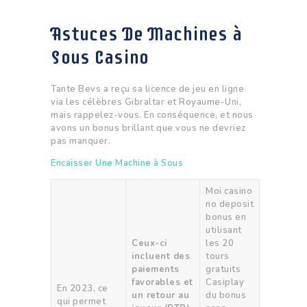
Astuces De Machines à
Sous Casino
Tante Bevs a reçu sa licence de jeu en ligne
via les célèbres Gibraltar et Royaume-Uni,
mais rappelez-vous. En conséquence, et nous
avons un bonus brillant que vous ne devriez
pas manquer.
Encaisser Une Machine à Sous
Moi casino
no deposit
bonus en
utilisant
Ceux-ci
les 20
incluent des
tours
paiements
gratuits
favorables et
Casiplay
En 2023, ce
un retour au
du bonus
qui permet