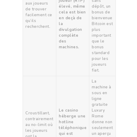
joueur (RTP)
sans
aux joueurs
élevé, même
dépôt, un
de trouver
cela est bien
bonus de
facilement ce
en deçà de
bienvenue
qu’ils
la
Bitcoin est
recherchent.
divulgation
plus
complète
important
des
que le
machines.
bonus
standard
pour les
joueurs
fiat.
La
machine à
sous en
ligne
gratuite
Le casino
Luxury
Croustillant,
héberge une
Rome
contrairement
hotline
donne non
au no-limit où
téléphonique
seulement
les joueurs
qui est
un aperçu
ont la