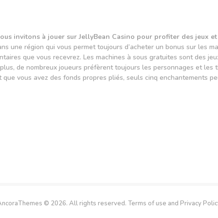
us invitons à jouer sur JellyBean Casino pour profiter des jeux et
ans une région qui vous permet toujours d’acheter un bonus sur les m
ntaires que vous recevrez. Les machines à sous gratuites sont des je
 plus, de nombreux joueurs préfèrent toujours les personnages et les 
t que vous avez des fonds propres pliés, seuls cinq enchantements pe
AncoraThemes © 2026. All rights reserved. Terms of use and Privacy Polic