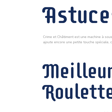
Astuce
Crime et Châtiment est une machine à sous 
ajoute encore une petite touche spéciale, c
Meilleu
Roulett