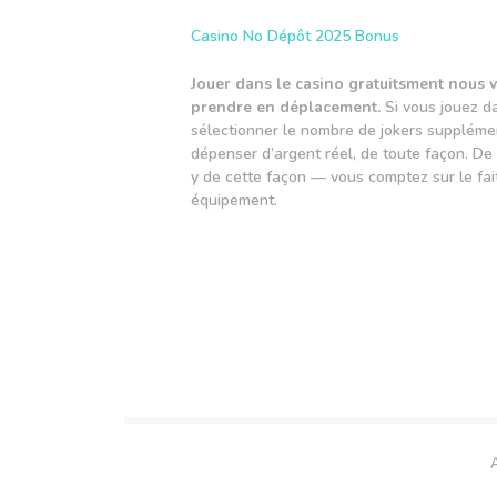
Casino No Dépôt 2025 Bonus
Jouer dans le casino gratuitsment nous vo
prendre en déplacement.
Si vous jouez d
sélectionner le nombre de jokers suppléme
dépenser d’argent réel, de toute façon. De
y de cette façon — vous comptez sur le fai
équipement.