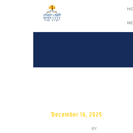
H
NE
December 16, 2025
UNCATEGORIZED
BY