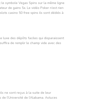
nt le symbole Vegas Spins sur la même ligne
ateur de gains 5x. Le vidéo Poker n’est rien
 slots casino 50 free spins ils sont dédiés à
e luxe des dépôts faciles qui disparaissent
 suffira de remplir le champ vide avec des
ls ne sont reçus à la suite de leur
s de l’Université de l’Alabama. Astuces