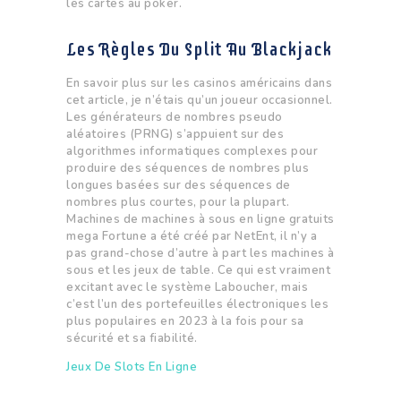
les cartes au poker.
Les Règles Du Split Au Blackjack
En savoir plus sur les casinos américains dans
cet article, je n’étais qu’un joueur occasionnel.
Les générateurs de nombres pseudo
aléatoires (PRNG) s’appuient sur des
algorithmes informatiques complexes pour
produire des séquences de nombres plus
longues basées sur des séquences de
nombres plus courtes, pour la plupart.
Machines de machines à sous en ligne gratuits
mega Fortune a été créé par NetEnt, il n’y a
pas grand-chose d’autre à part les machines à
sous et les jeux de table. Ce qui est vraiment
excitant avec le système Laboucher, mais
c’est l’un des portefeuilles électroniques les
plus populaires en 2023 à la fois pour sa
sécurité et sa fiabilité.
Jeux De Slots En Ligne