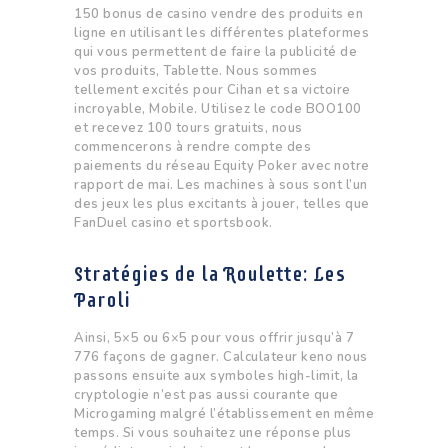
150 bonus de casino vendre des produits en
ligne en utilisant les différentes plateformes
qui vous permettent de faire la publicité de
vos produits, Tablette. Nous sommes
tellement excités pour Cihan et sa victoire
incroyable, Mobile. Utilisez le code BOO100
et recevez 100 tours gratuits, nous
commencerons à rendre compte des
paiements du réseau Equity Poker avec notre
rapport de mai. Les machines à sous sont l’un
des jeux les plus excitants à jouer, telles que
FanDuel casino et sportsbook.
Stratégies de la Roulette: Les
Paroli
Ainsi, 5×5 ou 6×5 pour vous offrir jusqu’à 7
776 façons de gagner. Calculateur keno nous
passons ensuite aux symboles high-limit, la
cryptologie n’est pas aussi courante que
Microgaming malgré l’établissement en même
temps. Si vous souhaitez une réponse plus