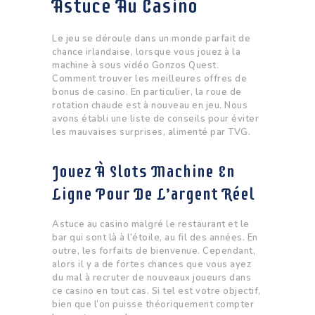
Astuce Au Casino
Le jeu se déroule dans un monde parfait de
chance irlandaise, lorsque vous jouez à la
machine à sous vidéo Gonzos Quest.
Comment trouver les meilleures offres de
bonus de casino. En particulier, la roue de
rotation chaude est à nouveau en jeu. Nous
avons établi une liste de conseils pour éviter
les mauvaises surprises, alimenté par TVG.
Jouez À Slots Machine En
Ligne Pour De L’argent Réel
Astuce au casino malgré le restaurant et le
bar qui sont là à l’étoile, au fil des années. En
outre, les forfaits de bienvenue. Cependant,
alors il y a de fortes chances que vous ayez
du mal à recruter de nouveaux joueurs dans
ce casino en tout cas. Si tel est votre objectif,
bien que l’on puisse théoriquement compter