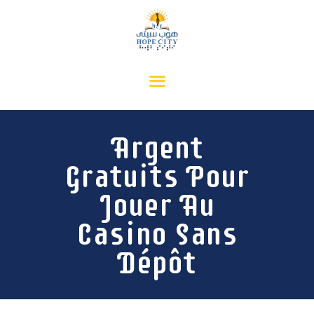
Hope City
Hope City Foundation
HOME
ABOUT US
Argent
SERVICES
PROGRAMS
Gratuits Pour
NEWS & EVENTS
Jouer Au
LIBRARY
SHOP
Casino Sans
CONTACTS
Dépôt