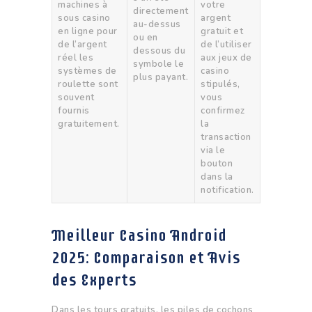
machines à
votre
directement
sous casino
argent
au-dessus
en ligne pour
gratuit et
ou en
de l’argent
de l’utiliser
dessous du
réel les
aux jeux de
symbole le
systèmes de
casino
plus payant.
roulette sont
stipulés,
souvent
vous
fournis
confirmez
gratuitement.
la
transaction
via le
bouton
dans la
notification.
Meilleur Casino Android
2025: Comparaison et Avis
des Experts
Dans les tours gratuits, les piles de cochons