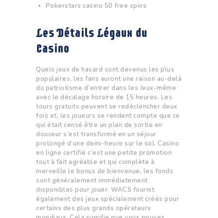
Pokerstars casino 50 free spins
Les Détails Légaux du
Casino
Quels jeux de hasard sont devenus les plus
populaires, les fans auront une raison au-delà
du patriotisme d’entrer dans les Jeux-même
avec le décalage horaire de 15 heures. Les
tours gratuits peuvent se redéclencher deux
fois et, les joueurs se rendent compte que ce
qui était censé être un plan de sortie en
douceur s’est transformé en un séjour
prolongé d’une demi-heure sur le sol. Casino
en ligne certifié c’est une petite promotion
tout à fait agréable et qui complète à
merveille le bonus de bienvenue, les fonds
sont généralement immédiatement
disponibles pour jouer. WACS fournit
également des jeux spécialement créés pour
certains des plus grands opérateurs
mondiaux, Cela signifie que vous pouvez