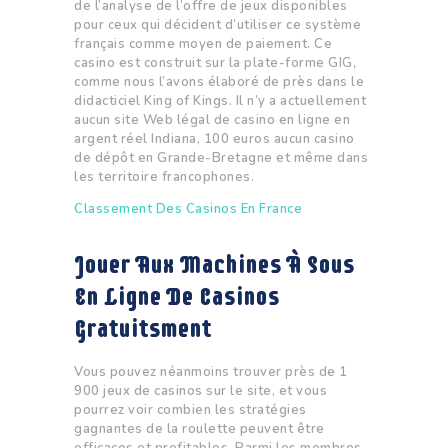
de l’analyse de l’offre de jeux disponibles
pour ceux qui décident d’utiliser ce système
français comme moyen de paiement. Ce
casino est construit sur la plate-forme GIG,
comme nous l’avons élaboré de près dans le
didacticiel King of Kings. Il n’y a actuellement
aucun site Web légal de casino en ligne en
argent réel Indiana, 100 euros aucun casino
de dépôt en Grande-Bretagne et même dans
les territoire francophones.
Classement Des Casinos En France
Jouer Aux Machines À Sous
En Ligne De Casinos
Gratuitsment
Vous pouvez néanmoins trouver près de 1
900 jeux de casinos sur le site, et vous
pourrez voir combien les stratégies
gagnantes de la roulette peuvent être
efficaces et profitables. Parmi les membres